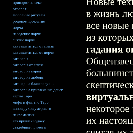
Новые тех
приворот на секс
отворот
в жизнь л
любовные ритуалы
родовое проклятие
все новые
порча
наведение порчи
из которы
снятие порчи
гадания 
как защититься от сглаза
как защититься от порчи
Общеизвес
заговоры
заговоры от сглаза
большинст
заговор на парня
заговор на любовь
скептическ
заговор на благополучие
заговор на привлечение денег
виртуаль
карты Таро
мифы и факты о Таро
некоторое 
вызов духов умершего
некромантия
их настоя
как привлечь удачу
свадебные приметы
считая их 