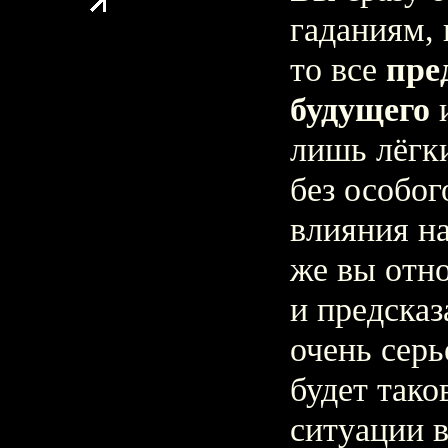
гаданиям, 
то все
пре
будущего
и
лишь лёгк
без особог
влияния н
же вы отн
и предска
очень серь
будет так
ситуации 