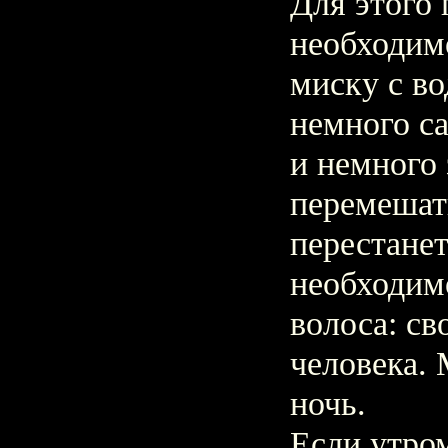
Для этого 
необходимо
миску с во
немного са
и немного
перемешать
перестанет
необходимо
волоса: с
человека. 
ночь.
Если утро