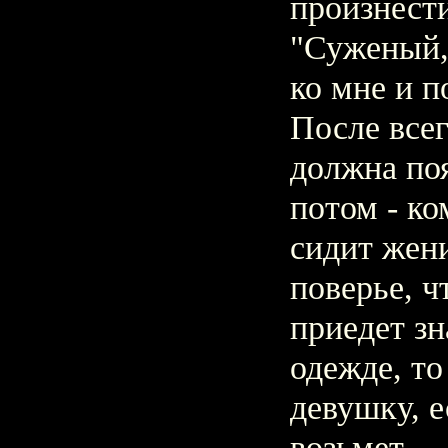
произнест
"Суженый,
ко мне и п
После всег
должна поя
потом - ко
сидит жен
поверье, ч
приедет зн
одежде, то
девушку, е
возьмет.