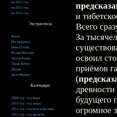
на 2011 год
предсказ
на 2012 год
на 2013 год
и тибетско
Экстрасенсы
Всего сраз
За тысячел
Ванга
Нострадамус
существов
Павел Глоба
Вольф Мессинг
освоил ст
Артур Кларк
Эдгар Кейси
приёмов г
Джуна
Дети Индиго
(
предсказ
Календари
древности
будущего 
2009 год - год быка
2010 год - год тигра
огромное з
2011 год - год кота и кролика
2012 год - год дракона