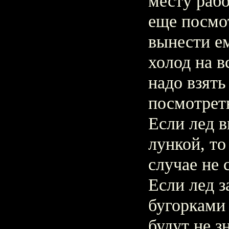
месту раб
еще посмот
вынести ем
холод на в
надо взять
посмотреть
Если лед 
лункой, то
случае не 
Если лед з
бугорками 
будут не з