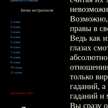
приметы и суеверия
невозможн
Битва экстрасенсов
Возможно, 
1 сезон
правы в с
2 сезон
3 сезон
Ведь как и
4 сезон
5 сезон
глазах смо
6 сезон
7 сезон
абсолютно 
8 сезон
9 сезон
отношении
10 сезон
11 сезон
только ви
гаданий, 
реклама на сайте
гаданий и 
Вы сразу о