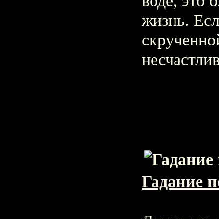
воде, это 
жизнь. Ес
скрученной
несчастли
Гадание п