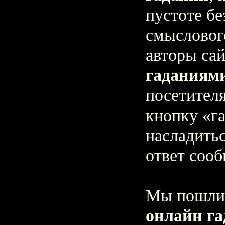
пустоте бе
смысловог
авторы са
гаданиям
посетител
кнопку «га
насладить
ответ соо
Мы пошли 
онлайн г