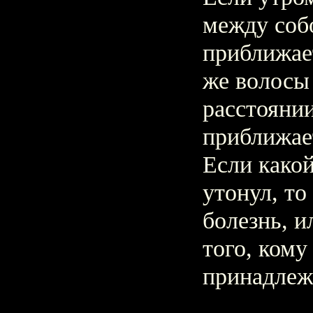
между собо
приближае
же волосы
расстоянии
приближает
Если како
утонул, то
болезнь, и
того, кому
принадлеж