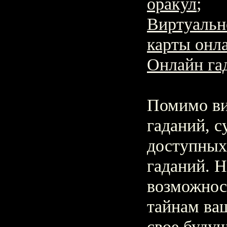
оракул
;
Виртуальн
карты онл
Онлайн га
Помимо ви
гаданий, с
доступных
гаданий. Н
возможнос
тайнам ваш
свое буду