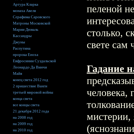
Артура Кларка
пеленой н
монаха Авеля
Серафима Саровского
интересов
Матроны Московской
Марии Дюваль
столько, с
Кассандры
свете сам 
Джуны
Распутина
пророка Еноха
Евфросинии Суздальской
Гадание н
Леонардо Да Винчи
Майя
предсказы
конец света 2012 год
2 пришествие Ванги
человека, 
третьей мировой войны
конца света
толкование
все концы света
21 декабря 2012 года
мистерии,
на 2008 год
на 2009 год
(яснознани
на 2010 год