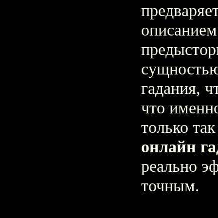
предваряе
описанием 
предыстор
сущностью
гадания, 
что именн
только та
онлайн га
реально э
точным.