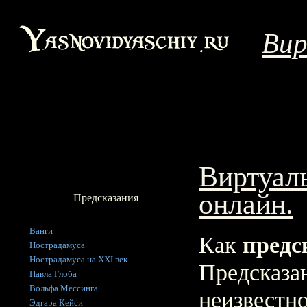
Вир
Виртуал
онлайн.
Предсказания
Ванги
Как
предс
Нострадамуса
Нострадамуса на XXI век
Предсказан
Павла Глоба
Вольфа Мессинга
неизвестно
Эдгара Кейси