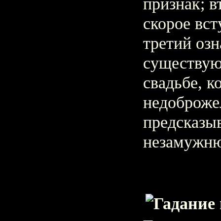
признак; 
скорое вст
третий озн
существую
свадьбе, к
недоброже
предсказы
незамужню