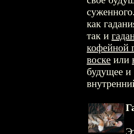
суженного.
как гадани
так и
гада
кофейной 
воске
или
будущее и
внутренни
Г
Э