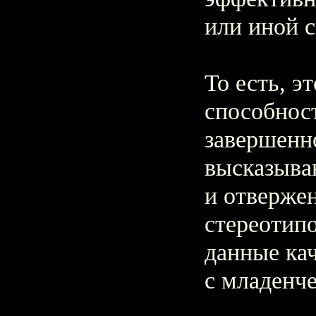
или иной 
То есть, э
способнос
завершенн
высказыва
и отверже
стереотипо
данные ка
с младенче