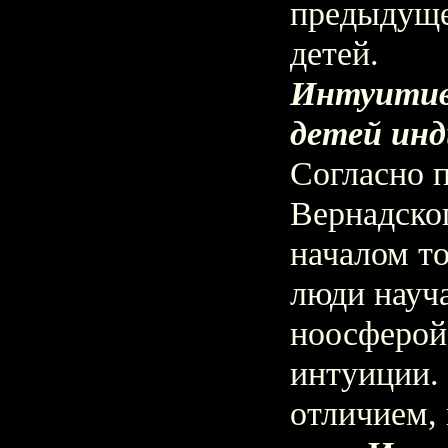
предыдуще
детей.
Интуитив
детей инд
Согласно 
Вернадског
началом то
люди науча
ноосферой
интуиции.
отличием,