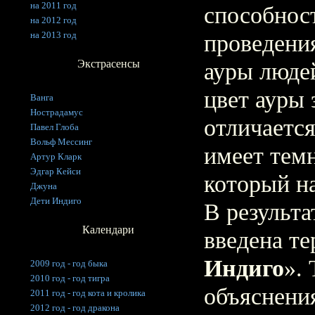
на 2011 год
способност
на 2012 год
на 2013 год
проведени
Экстрасенсы
ауры люде
цвет ауры 
Ванга
Нострадамус
отличается
Павел Глоба
Вольф Мессинг
имеет тем
Артур Кларк
Эдгар Кейси
который н
Джуна
Дети Индиго
В результа
Календари
введена т
Индиго
».
2009 год - год быка
2010 год - год тигра
объяснени
2011 год - год кота и кролика
2012 год - год дракона