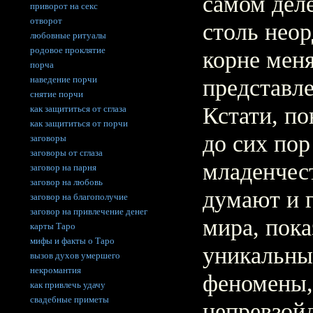
самом деле
приворот на секс
отворот
столь неор
любовные ритуалы
родовое проклятие
корне мен
порча
наведение порчи
представле
снятие порчи
Кстати, по
как защититься от сглаза
как защититься от порчи
до сих пор
заговоры
заговоры от сглаза
младенчес
заговор на парня
заговор на любовь
думают и г
заговор на благополучие
заговор на привлечение денег
мира, пок
карты Таро
мифы и факты о Таро
уникальны
вызов духов умершего
некромантия
феномены,
как привлечь удачу
свадебные приметы
непревзой