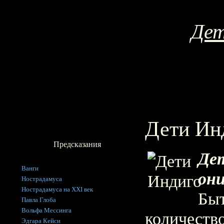
Дет
Дети Ин
Предсказания
Де
Ванги
он
Нострадамуса
Нострадамуса на XXI век
Быт
Павла Глоба
Вольфа Мессинга
количеств
Эдгара Кейси