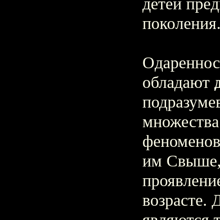
детей пре
поколения
Одареннос
обладают
подразуме
множества
феноменов
им Свыше,
проявление
возрасте.
являются 