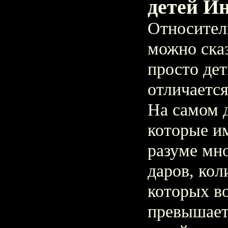
детей Ин
Относител
можно сказ
просто дет
отличается
На самом д
которые и
разуме мно
даров, кол
которых во
превышает