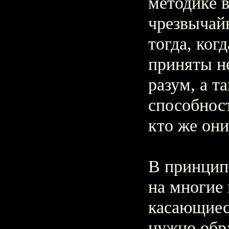
методике 
чрезвычай
тогда, когд
приняты н
разум, а т
способност
кто же он
В принцип
на многие
касающиес
нужно обр