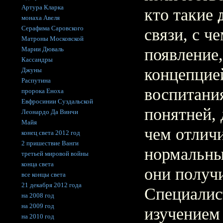
Артура Кларка
кто такие
монаха Авеля
Серафима Саровского
связи, с ч
Матроны Московской
Марии Дюваль
появление,
Кассандры
концепцие
Джуны
Распутина
воспитани
пророка Еноха
Евфросинии Суздальской
понятней, 
Леонардо Да Винчи
Майя
чем отличи
конец света 2012 год
2 пришествие Ванги
нормальны
третьей мировой войны
конца света
они получи
все концы света
21 декабря 2012 года
Специалис
на 2008 год
на 2009 год
изучением
на 2010 год