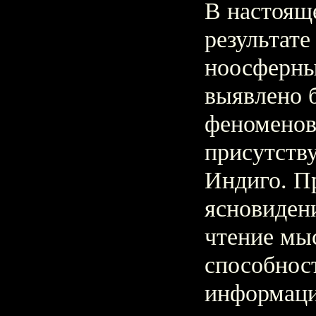
В настояще
результат
ноосферны
выявлено б
феноменов
присутств
Индиго. П
ясновидени
чтение мы
способнос
информаци