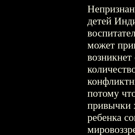
Непризнан
детей Инди
воспитате
может прив
возникнет
количеств
конфликтн
потому что
привычки 
ребенка со
мировоззр