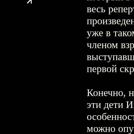
весь репе
произведен
уже в тако
членом взр
выступавш
первой ск
Конечно, н
эти дети И
особеннос
можно опу