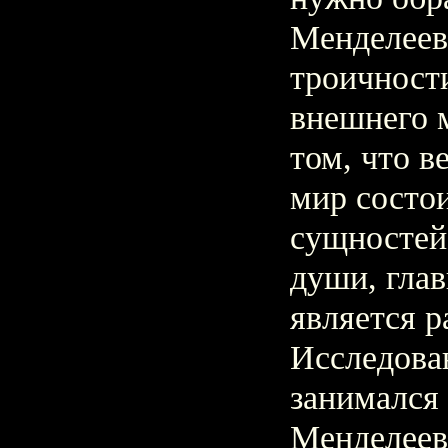
Менделеев
троичност
внешнего 
том, что 
мир состои
сущностей:
души, гла
является р
Исследова
занимался
Менделеева