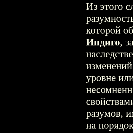
Из этого с
разумность
которой о
Индиго
, з
наследстве
изменений
уровне или
несомненн
свойствам
разумов, 
на порядо