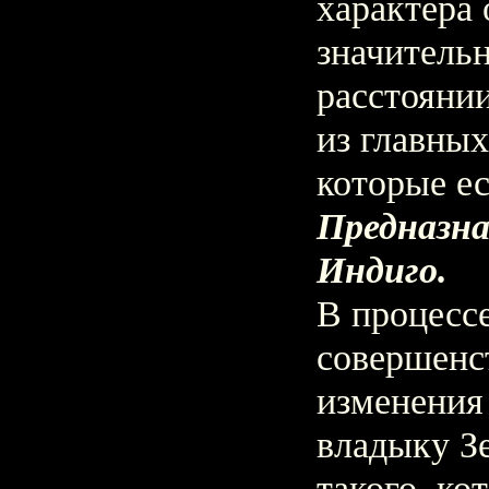
характера
значитель
расстоянии
из главны
которые ес
Предназна
Индиго.
В процесс
совершенс
изменения
владыку Зе
такого, ко