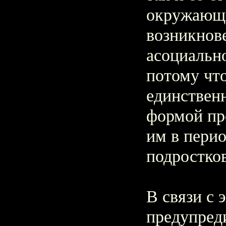
окружающи
возникнов
асоциальн
потому что
единствен
формой пр
им в перио
подростков
В связи с 
предупред