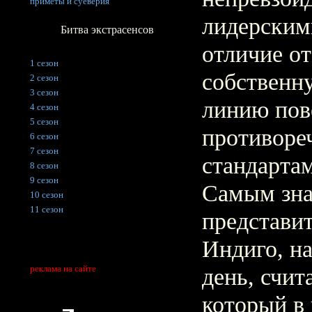
приметы и суеверия
лидерским
Битва экстрасенсов
отличие о
1 сезон
собственн
2 сезон
3 сезон
линию пове
4 сезон
5 сезон
противоре
6 сезон
7 сезон
стандарта
8 сезон
9 сезон
Самым зн
10 сезон
11 сезон
представи
Индиго, н
реклама на сайте
день, счит
который в 