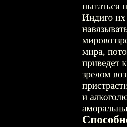
пытаться 
Индиго их 
навязывать
мировоззр
мира, пото
приведет к
зрелом воз
пристраст
и алкоголю
аморальны
Способн