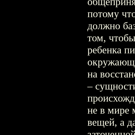
общеприня
потому чт
должно баз
том, чтобы
ребенка п
окружающе
на восстан
– сущност
происхожд
не в мире
вещей, а д
заточенной