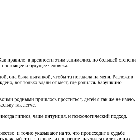
 Как правило, в древности этим занимались по большей степени
 настоящее и будущее человека.
ьдой, она была цыганкой, чтобы та погадала на меня. Разложив
уждено, вот только вдали от мест, где родился. Бабушкино
своими родными пришлось проститься, детей я так же не имею,
ольку так легче.
 иногда гипноз, чаще интуиция, и психологический подход.
чество, и точно указывают на то, что происходит в судьбе
ь каждый, тот, кто знает их значение, научился видеть в них