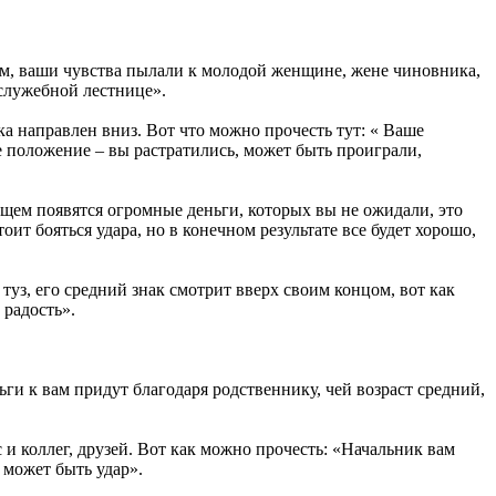
ым, ваши чувства пылали к молодой женщине, жене чиновника,
 служебной лестнице».
ака направлен вниз. Вот что можно прочесть тут: « Ваше
е положение – вы растратились, может быть проиграли,
ущем появятся огромные деньги, которых вы не ожидали, это
т бояться удара, но в конечном результате все будет хорошо,
уз, его средний знак смотрит вверх своим концом, вот как
 радость».
ги к вам придут благодаря родственнику, чей возраст средний,
 и коллег, друзей. Вот как можно прочесть: «Начальник вам
о может быть удар».