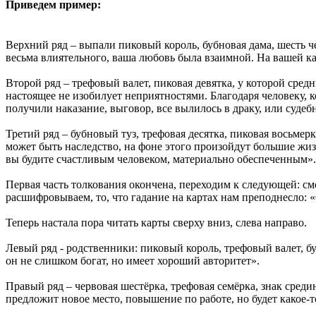
Приведем пример:
Верхний ряд – выпали пиковый король, бубновая дама, шесть 
весьма влиятельного, ваша любовь была взаимной. На вашей ка
Второй ряд – трефовый валет, пиковая девятка, у которой средн
настоящее не изобилует неприятностями. Благодаря человеку, 
получили наказание, выговор, все вылилось в драку, или судеб
Третий ряд – бубновый туз, трефовая десятка, пиковая восьме
может быть наследство, на фоне этого произойдут большие жизн
вы будите счастливым человеком, материально обеспеченным».
Первая часть толкования окончена, переходим к следующей: см
расшифровываем, то, что гадание на картах нам преподнесло: 
Теперь настала пора читать карты сверху вниз, слева направо.
Левый ряд - родственники: пиковый король, трефовый валет, б
он не слишком богат, но имеет хороший авторитет».
Правый ряд – червовая шестёрка, трефовая семёрка, знак среди
предложит новое место, повышение по работе, но будет какое-то