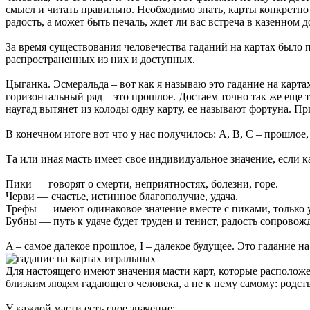
смысл и читать правильно. Необходимо знать, карты конкретно 
радость, а может быть печаль, ждет ли вас встреча в казенном 
За время существования человечества гаданий на картах было 
распространенных из них и доступных.
Цыганка. Эсмеральда – вот как я называю это гадание на картах
горизонтальный ряд – это прошлое. Достаем точно так же еще тр
наугад вытянет из колоды одну карту, ее называют фортуна. Пр
В конечном итоге вот что у нас получилось: A, B, C – прошлое, D
Та или иная масть имеет свое индивидуальное значение, если к
Пики — говорят о смерти, неприятностях, болезни, горе.
Черви — счастье, истинное благополучие, удача.
Трефы — имеют одинаковое значение вместе с пиками, только 
Бубны — путь к удаче будет труден и тенист, радость сопровож
A – самое далекое прошлое, I – далекое будущее. Это гадание н
Для настоящего имеют значения масти карт, которые расположе
близким людям гадающего человека, а не к нему самому: родствен
У каждой масти есть свое значение: