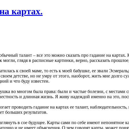
на картах.
обычный талант – все это можно сказать про гадание на картах.
могли, глядя в расписные картинки, верно, рассказать прошлое,
атилась к своей маме, то есть к моей бабушке, ее звали Эсмерал
в своем детстве, но не умру от этого, наоборот, жить мне долго с
дний и что буду известен.
бушка во многом была права: были и частые болезни, с местами 
естность и длинная жизнь. Я живу надеждой именно на это, поск
гает проводить гадание на картах ее талант, наблюдательность,
ет больших результатов.
аглянуть в сое будущее. Карты сами по себе имеют непонятное ка
таточно и не имеет объяснения. О чем говорят карты, может понят