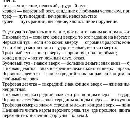
Шесть:
пик — унижение, нелегкий, трудный путь;
червей — карьерный рост, свидание с любимым человеком, при
треф — путь поздний, вечерний, недовольство;
бубен — путь ранний, выгодное, хлопотливое поручение.
Еще нужно обратить внимание, вот на что, каким концом лежит
Пиковый туз – если его конец вверху, то это гадание на картах 
Червовый туз – если его конец вверху — огромная радость; ко
Если конец смотрит вниз – удар тяжелый, весть о смерти.
Трефовый туз – конец вверху – воровство, подлог, обман;
конец внизу – испуг, ложный слух, отказ.
Бубновый туз - знаком вверх — большие деньги; знак вниз — б
Пиковая девятка – знак в середине лежит концом вверх – драка
Червонная девятка – если ее средний знак направлен концом вв
любимый человек.
Трефовая девятка – ее средний знак концом вверх — жизненные
неприятная.
Пиковая семёрка средний знак смотрит концом вверх — раздор, с
Червонная семёрка – знак середины концом вверх — не скучная
Трефовая семерка знаком середины лежит концом вверх — прим
Начинайте читать карты верхнего ряда, там, где прошлое, двигай
переходите к значению фортуны – ключа J.