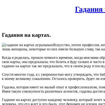
Гадания 
Гадания на картах.
Искусство, почти профессия, не
лишь женщины, некоторые из них имели большую славу, так как 
Когда я родилась, прошло немного времени, когда моя мама обр
свои карты, она предсказала, что болеть я буду сильно и часто 
гадание на картах так же предсказало, что в своем роду я после
Спустя многие года, я с уверенностью могу утверждать, что ба
к моему великому сожалению. Осталось проверить, будет ли изв
Гадалка, которая имеет не малый опыт и профессионализм, помо
Имея такую совокупность различных аспектов, гадалка достига
Гадание на картах доступно каждому человеку, который хочет з
человека, что его ждет и что было, этот феномен не изучен дос