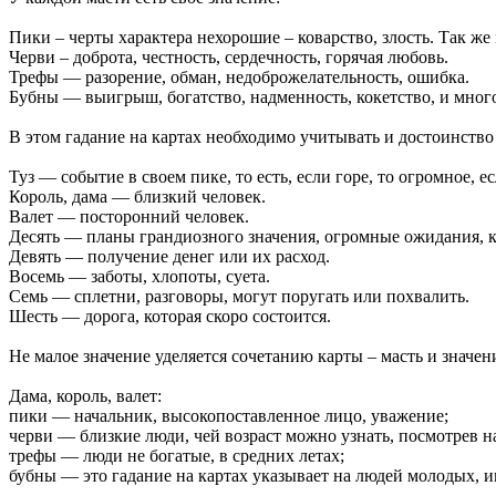
Пики – черты характера нехорошие – коварство, злость. Так же
Черви – доброта, честность, сердечность, горячая любовь.
Трефы — разорение, обман, недоброжелательность, ошибка.
Бубны — выигрыш, богатство, надменность, кокетство, и много
В этом гадание на картах необходимо учитывать и достоинство 
Туз — событие в своем пике, то есть, если горе, то огромное, ес
Король, дама — близкий человек.
Валет — посторонний человек.
Десять — планы грандиозного значения, огромные ожидания, 
Девять — получение денег или их расход.
Восемь — заботы, хлопоты, суета.
Семь — сплетни, разговоры, могут поругать или похвалить.
Шесть — дорога, которая скоро состоится.
Не малое значение уделяется сочетанию карты – масть и значен
Дама, король, валет:
пики — начальник, высокопоставленное лицо, уважение;
черви — близкие люди, чей возраст можно узнать, посмотрев н
трефы — люди не богатые, в средних летах;
бубны — это гадание на картах указывает на людей молодых, 