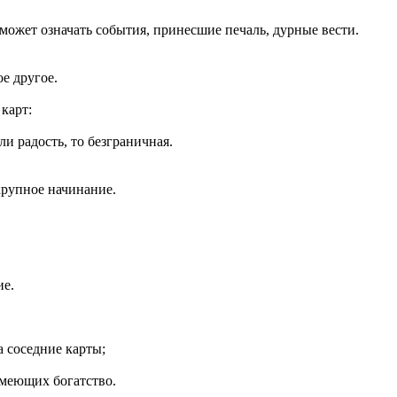
 может означать события, принесшие печаль, дурные вести.
е другое.
карт:
ли радость, то безграничная.
крупное начинание.
ие.
а соседние карты;
имеющих богатство.