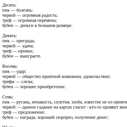
Десять:
пик — болезнь;
червей — огромная радость;
треф — огромная перемена;
бубен — деньги в большом размере.
Девять:
пик — преграда;
червей — удача;
треф — промах;
бубен — выиграете.
Восемь:
пик — удар;
червей — общество приятной компании, удовольствие;
трефы — слезы;
бубен — хорошее приобретение.
Семь:
пик — ругань, ненависть, сплетня, злоба, известие не из прият
червей — данное гадание на картах гласит - кто-то проявит вн
треф — предложение;
бубен — награда, хороший сюрприз, получение денег;