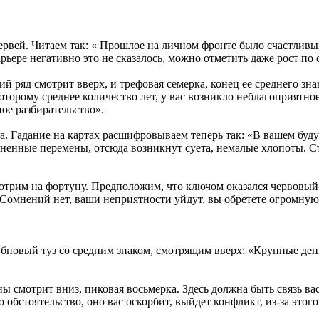
червей. Читаем так: « Прошлое на личном фронте было счастлив
рьере негативно это не сказалось, можно отметить даже рост по
ий ряд смотрит вверх, и трефовая семерка, конец ее среднего зн
которому среднее количество лет, у вас возникло неблагоприятно
ное разбирательство».
рка. Гадание на картах расшифровываем теперь так: «В вашем буд
енные перемены, отсюда возникнут суета, немалые хлопоты. Стои
отрим на фортуну. Предположим, что ключом оказался червовый т
«Сомнений нет, ваши неприятности уйдут, вы обретете огромную
убновый туз со средним знаком, смотрящим вверх: «Крупные день
ны смотрит вниз, пиковая восьмёрка. Здесь должна быть связь вас
 обстоятельство, оно вас оскорбит, выйдет конфликт, из-за этог