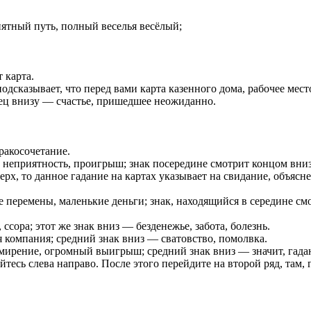
ятный путь, полный веселья весёлый;
 карта.
подсказывает, что перед вами карта казенного дома, рабочее мест
нец внизу — счастье, пришедшее неожиданно.
ракосочетание.
, неприятность, проигрыш; знак посередине смотрит концом вниз
ерх, то данное гадание на картах указывает на свидание, объяс
 перемены, маленькие деньги; знак, находящийся в середине см
сора; этот же знак вниз — безденежье, забота, болезнь.
 компания; средний знак вниз — сватовство, помолвка.
ирение, огромный выигрыш; средний знак вниз — значит, гадани
тесь слева направо. После этого перейдите на второй ряд, там, г