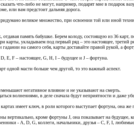
сказать что-либо не могут, например, подарят мне в подарок вазу
доме, или вам предстоит дальняя дорога.
придумано великое множество, при освоении той или иной техни
, отдавая память бабушке. Берем колоду, состоящую из 36 карт, 
и карты, укладываем под первый ряд – это настоящее, третий ряд 
и гадании на самого себя, карты доставайте правой рукой, а форт
, E, F – настоящее, G, H, I – будущее и J – фортуна.
арт одной масти больше чем другой, то это важный аспект.
уменьшают негативное влияние и не указывают на смерть.
даться волнениями, в деле сначала будут неприятности и даже уб
а картах имеет ключ, в роли которого выступает фортуна, она же
ны вертикально, кроме фортуны J, она показывает на будущее, к
ники - А, D, G, коллеги, начальники, друзья – C, F, I, любимые 