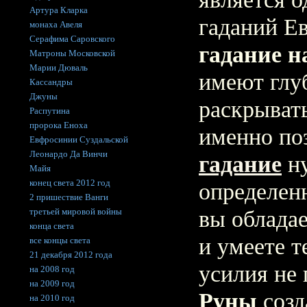
Артура Кларка
гаданий Е
монаха Авеля
Серафима Саровского
гадание н
Матроны Московской
Марии Дюваль
имеют глу
Кассандры
Джуны
раскрывать
Распутина
пророка Еноха
именно поэ
Евфросинии Суздальской
Леонардо Да Винчи
гадание
ну
Майя
конец света 2012 год
определен
2 пришествие Ванги
третьей мировой войны
вы облада
конца света
и умеете т
все концы света
21 декабря 2012 года
усилия не 
на 2008 год
на 2009 год
Руны
созд
на 2010 год