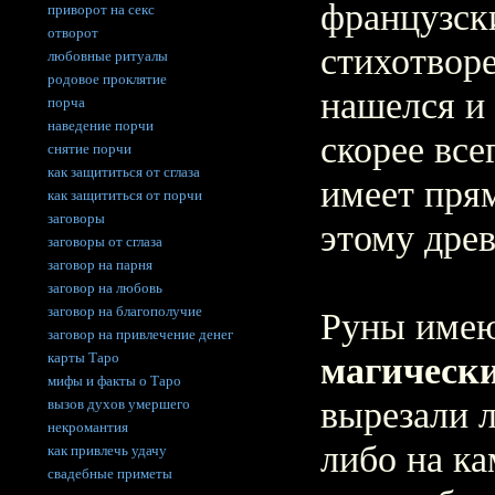
французск
приворот на секс
отворот
стихотвор
любовные ритуалы
родовое проклятие
нашелся и 
порча
наведение порчи
скорее все
снятие порчи
как защититься от сглаза
имеет пря
как защититься от порчи
заговоры
этому дре
заговоры от сглаза
заговор на парня
заговор на любовь
заговор на благополучие
Руны имею
заговор на привлечение денег
карты Таро
магически
мифы и факты о Таро
вырезали л
вызов духов умершего
некромантия
либо на ка
как привлечь удачу
свадебные приметы