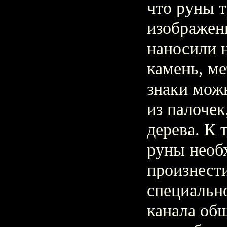
что руны 
изображен
наносили н
камень, ме
знаки мож
из палочек
дерева. К 
руны необ
произнести
специально
канала об