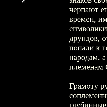
черпают е
времен, и
символики
друидов, о
попали к 
народам, а
племенам 
Грамоту ру
соплеменн
глубинные