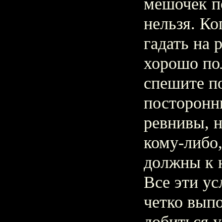
мешочек п
нельзя. Ко
гадать на 
хорошо по
спешите по
посторонн
ревнивы, н
кому-либо
должны к 
Все эти у
четко вып
добиться у