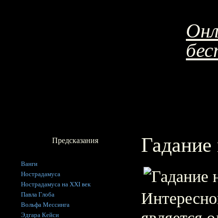
Онл
бес
Гадание 
Предсказания
Ванги
Нострадамуса
Нострадамуса на XXI век
Интересно
Павла Глоба
Вольфа Мессинга
является о
Эдгара Кейси