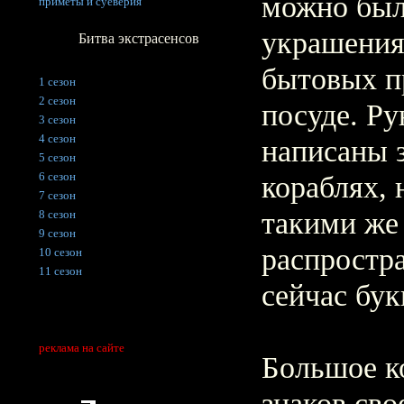
можно был
приметы и суеверия
украшения
Битва экстрасенсов
бытовых п
1 сезон
2 сезон
посуде. Р
3 сезон
4 сезон
написаны 
5 сезон
6 сезон
кораблях, 
7 сезон
такими же
8 сезон
9 сезон
распростр
10 сезон
11 сезон
сейчас бук
реклама на сайте
Большое к
знаков св