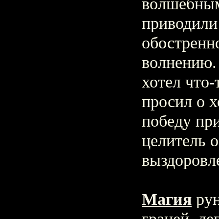
волшебны
приводили
обостренн
волнению.
хотел что-
просил о 
победу при
целитель 
выздоровл
Магия
рун
граней, ле