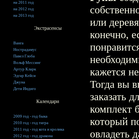
на 2011 год
собственн
на 2012 год
на 2013 год
или дерев
Экстрасенсы
конечно, е
Ванга
понравитс
Нострадамус
Павел Глоба
необходим
Вольф Мессинг
кажется н
Артур Кларк
Эдгар Кейси
Тогда вы 
Джуна
Дети Индиго
заказать д
Календари
комплект 
2009 год - год быка
который п
2010 год - год тигра
2011 год - год кота и кролика
овладеть д
2012 год - год дракона