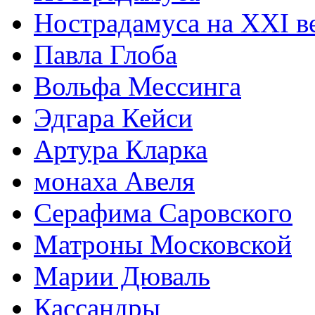
Нострадамуса на XXI в
Павла Глоба
Вольфа Мессинга
Эдгара Кейси
Артура Кларка
монаха Авеля
Серафима Саровского
Матроны Московской
Марии Дюваль
Кассандры