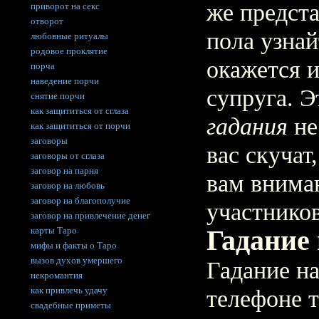
же предст
приворот на секс
отворот
пола узнай
любовные ритуалы
родовое проклятие
окажется 
порча
наведение порчи
супруга. 
снятие порчи
как защититься от сглаза
гадания
не
как защититься от порчи
заговоры
вас скучат
заговоры от сглаза
заговор на парня
вам вниман
заговор на любовь
заговор на благополучие
участников
заговор на привлечение денег
Гадание
карты Таро
мифы и факты о Таро
вызов духов умершего
Гадание н
некромантия
как привлечь удачу
телефоне т
свадебные приметы