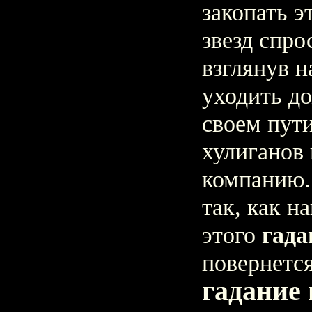
закопать э
звезд спро
взглянув н
уходить д
своем пути
хулиганов
компанию. 
так, как н
этого
гада
повернется
гадание 