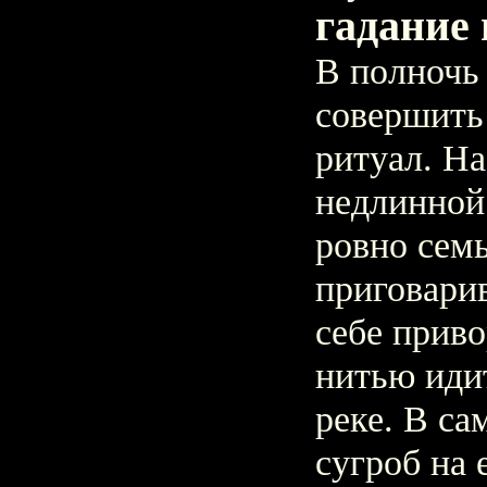
гадание 
В полночь
совершить
ритуал. Н
недлинной
ровно семь
приговарив
себе прив
нитью иди
реке. В с
сугроб на 