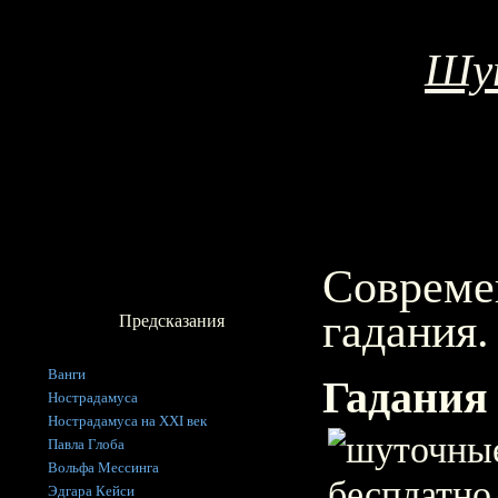
Шут
Совреме
гадания.
Предсказания
Ванги
Гадания
Нострадамуса
Нострадамуса на XXI век
Павла Глоба
Вольфа Мессинга
Эдгара Кейси