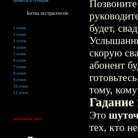
Позвоните
приметы и суеверия
руководите
Битва экстрасенсов
будет, сва
1 сезон
2 сезон
Услышанны
3 сезон
4 сезон
скорую сва
5 сезон
6 сезон
абонент бу
7 сезон
8 сезон
готовьтес
9 сезон
10 сезон
тому, кому
11 сезон
Гадание
Это
шуточ
реклама на сайте
тех, кто н