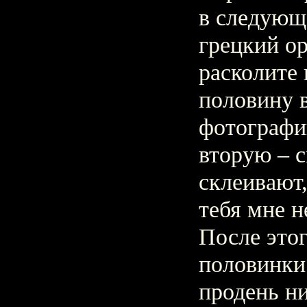
в следующ
грецкий о
расколите 
половину 
фотографи
вторую – 
склеивают,
тебя мне н
После это
половинки
продень ни