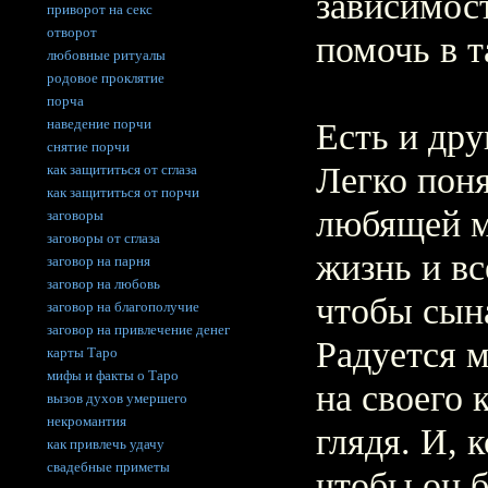
зависимос
приворот на секс
отворот
помочь в т
любовные ритуалы
родовое проклятие
порча
наведение порчи
Есть и др
снятие порчи
Легко пон
как защититься от сглаза
как защититься от порчи
любящей м
заговоры
заговоры от сглаза
жизнь и вс
заговор на парня
заговор на любовь
чтобы сын
заговор на благополучие
заговор на привлечение денег
Радуется м
карты Таро
мифы и факты о Таро
на своего 
вызов духов умершего
некромантия
глядя. И, 
как привлечь удачу
свадебные приметы
чтобы он б