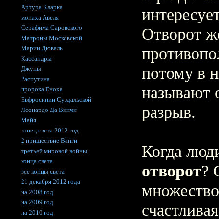
Артура Кларка
интересуе
монаха Авеля
Серафима Саровского
Отворот ж
Матроны Московской
Марии Дюваль
противопо
Кассандры
потому в н
Джуны
Распутина
называют о
пророка Еноха
Евфросинии Суздальской
разрыв.
Леонардо Да Винчи
Майя
конец света 2012 год
2 пришествие Ванги
Когда люд
третьей мировой войны
конца света
отворот
? 
все концы света
21 декабря 2012 года
множество
на 2008 год
на 2009 год
счастливая
на 2010 год