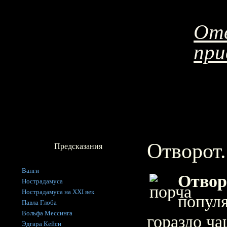
Отв
при
Отворот.
Предсказания
Ванги
Отвор
Нострадамуса
Нострадамуса на XXI век
популя
Павла Глоба
Вольфа Мессинга
гораздо ч
Эдгара Кейси