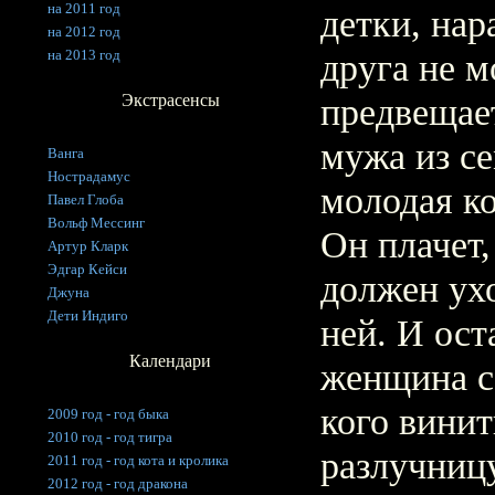
на 2011 год
детки, нар
на 2012 год
на 2013 год
друга не м
Экстрасенсы
предвещает
мужа из с
Ванга
Нострадамус
молодая ко
Павел Глоба
Вольф Мессинг
Он плачет,
Артур Кларк
Эдгар Кейси
должен ухо
Джуна
Дети Индиго
ней. И ост
Календари
женщина с 
кого винит
2009 год - год быка
2010 год - год тигра
разлучницу
2011 год - год кота и кролика
2012 год - год дракона