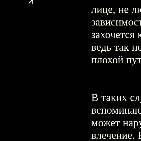
лице, не л
зависимост
захочется 
ведь так н
плохой пу
В таких сл
вспоминаю
может нар
влечение. 