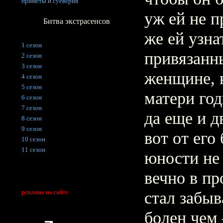
приметы и суеверия
уж ей не 
Битва экстрасенсов
же ей узна
1 сезон
привязанн
2 сезон
3 сезон
женщине, 
4 сезон
5 сезон
матери год
6 сезон
7 сезон
да еще и д
8 сезон
9 сезон
вот от его
10 сезон
11 сезон
юности не 
вечно в пр
реклама на сайте
стал забыв
болен чем 