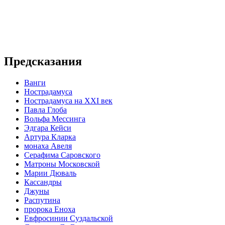
Предсказания
Ванги
Нострадамуса
Нострадамуса на XXI век
Павла Глоба
Вольфа Мессинга
Эдгара Кейси
Артура Кларка
монаха Авеля
Серафима Саровского
Матроны Московской
Марии Дюваль
Кассандры
Джуны
Распутина
пророка Еноха
Евфросинии Суздальской