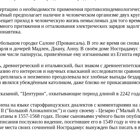
сертацию о необходимости применения противоэпидемиологичес
ёный предполагает наличие в человеческом организме двух круг
ещает приход в человеческую жизнь немыслимых для того времен
много притяжения и отталкивания электрических зарядов задол
монавтика.
ебольшом городке Салоне (Провансаль). В это же время он снова
арля и дочерей Мадлен, Диану, Анну. В своём доме Нострадамус 
 том числе папирусы, привезённые ему изгнанными из Египта ев
, древнегреческий и итальянский, был знаком с древнеегипетск
азию его интересов и научных изысканий исследователи сравни
укреплялась и неизменно преодолевала все злобные выпады безд
он являлся убеждённым католиком, даже близко не прикасавшимся
казаний, "Центурии", охватывающие период длиной в 2242 года (
лнена на языке старофранцузских диалектов с комментариями н
I ("Большой Апокалипсис") и сыну своему - Цезарю ("Малый Апо
атаны в 1557-1568 годах. Позже сыновьями учёного были опубл
писания послужило видение, посетившее его в 1549 году и что в
е места своих сочинений Нострадамус вынужден был писать в в