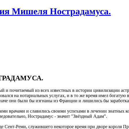
ия Мишеля Нострадамуса.
ТРАДАМУСА.
 и почитаемый из всех известных в истории цивилизации астроло
ался на нотариальных услугах, и в то же время имел богатую в
 иначе они были бы изгнаны из Франции и лишились бы заработка
шими врачами и славились своими успехами в лечении знатных к
едовательно, Нострадамус - значит "Звёздный Адам".
де Сент-Реми, служившего некоторое время при дворе короля Пр