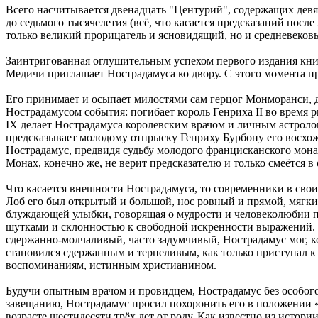
Всего насчитывается двенадцать "Центурий", содержащих девя
до седьмого тысячелетия (всё, что касается предсказаний после
только великий прорицатель и ясновидящий, но и средневековы
Заинтригованная оглушительным успехом первого издания кни
Медичи приглашает Нострадамуса ко двору. С этого момента п
Его принимает и осыпает милостями сам герцог Монморанси, д
Нострадамусом события: погибает король Генриха II во время 
IX делает Нострадамуса королевским врачом и личным астрол
предсказывает молодому отпрыску Генриху Бурбону его восхож
Нострадамус, предвидя судьбу молодого францисканского монах
Монах, конечно же, не верит предсказателю и только смеётся в
Что касается внешности Нострадамуса, то современники в свои
Лоб его был открытый и большой, нос ровный и прямой, мягкий 
блуждающей улыбки, говорящая о мудрости и человеколюбии п
шутками и склонностью к свободной искренности выражений. С
сдержанно-молчаливый, часто задумчивый, Нострадамус мог, к
становился сдержанным и терпеливым, как только приступал к р
воспоминаниям, истинным христианином.
Будучи опытным врачом и провидцем, Нострадамус без особого 
завещанию, Нострадамус просил похоронить его в положении «с
возрасте шестидесяти трёх лет от роду. Как известно из истор