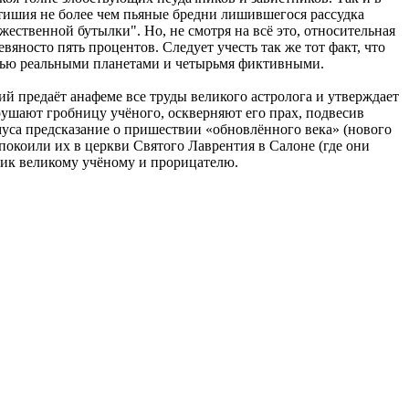
остишия не более чем пьяные бредни лишившегося рассудка
жественной бутылки". Но, не смотря на всё это, относительная
девяносто пять процентов. Следует учесть так же тот факт, что
цатью реальными планетами и четырьмя фиктивными.
ий предаёт анафеме все труды великого астролога и утверждает
ушают гробницу учёного, оскверняют его прах, подвесив
амуса предсказание о пришествии «обновлённого века» (нового
покоили их в церкви Святого Лаврентия в Салоне (где они
ник великому учёному и прорицателю.