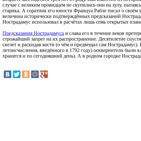
случае с великим провидцем не скупились они на хулу, пытаясь
старика. А соратник его юности Француа Рабле писал о своём 
величина исторически подтверждённых предсказаний Нострада
Нострадамус использовал в расчётах лишь семь открытых план
Предсказания Нострадамуса
и слава его в течение веков прете
строжайший запрет на их распространение. Десятилетие спуст
скелет и раскидав кости (о чём и предвещал сам Нострадамус)
летоисчисления, введённого в 1792 году) осквернители были к
хранятся и по сегодняшний день). А в родном городке Ностра