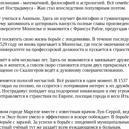
иплинами - математикой, философией и астрологией. Всё семейс
ат Нострадамуса - Жан стал впоследствии популярным поэтом.
ет учиться в Авиньон. Здесь он изучает философию и гуманитарн
ему запоминать и цитировать наизусть полные главы произведен
верситете Монпелье и знакомится с Франсуа Рабле, предугадав 
т посвятить свою жизнь борьбе с эпидемиями. В течение послед
 1529 году он вновь приезжает в Монпелье, где после окончания
университете на профессорской должности и пускается в странст
ёт в нём несколько лет. Здесь он знакомится и завязывает дру
ь и женится, а совсем скоро становится отцом двух прекрасных
бщение со Скалигером ведёт к духовному совершенствованию.
меняется полосой несчастий. Всё рушится в один момент. В 153
глядах на поэзию, он ссорится с потерявшим интерес к их дружб
 Нострадамус попадает под подозрение инквизиции и ему угрожа
отправляется в странствия по Европе, посещая города и веси Ит
овом городе Марселе вместе с известным врачом Луи Серрой, ве
 и Эксе более умело и эффективно и вскоре побеждает. В борьбе
орьбе с заразой. За успехи в борьбе с эпидемией муниципальны
ыстный учёный тут же раздаёт всем нуждающимся и больным.