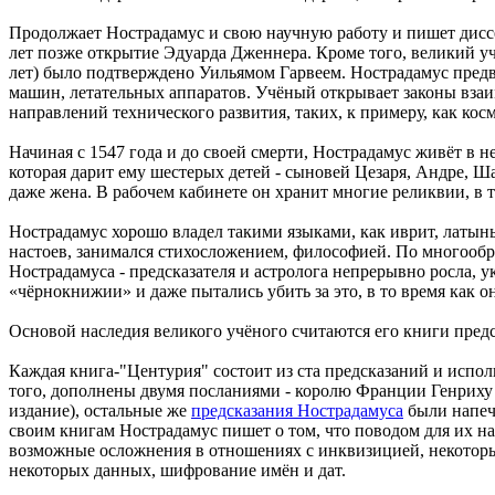
Продолжает Нострадамус и свою научную работу и пишет дис
лет позже открытие Эдуарда Дженнера. Кроме того, великий уч
лет) было подтверждено Уильямом Гарвеем. Нострадамус предв
машин, летательных аппаратов. Учёный открывает законы взаи
направлений технического развития, таких, к примеру, как кос
Начиная с 1547 года и до своей смерти, Нострадамус живёт в н
которая дарит ему шестерых детей - сыновей Цезаря, Андре, Ш
даже жена. В рабочем кабинете он хранит многие реликвии, в
Нострадамус хорошо владел такими языками, как иврит, латынь
настоев, занимался стихосложением, философией. По многообр
Нострадамуса - предсказателя и астролога непрерывно росла, 
«чёрнокнижии» и даже пытались убить за это, в то время как 
Основой наследия великого учёного считаются его книги предс
Каждая книга-"Центурия" состоит из ста предсказаний и испо
того, дополнены двумя посланиями - королю Франции Генриху I
издание), остальные же
предсказания Нострадамуса
были напеч
своим книгам Нострадамус пишет о том, что поводом для их на
возможные осложнения в отношениях с инквизицией, некоторы
некоторых данных, шифрование имён и дат.