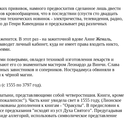
ких прививок, намного предвосхитив сделанное лишь двести
ов кровообращения, что в последствии (спустя сто двадцать
и технических новинок - электричества, телевидения, радио,
го до Генри Кавендиша и предсказывает ряд различных
 женится. В этот раз - на зажиточной вдове Анне Жемаль,
заводит личный кабинет, куда не имеет права входить никто,
реями.
ими поверьями, овладел техникой изготовления лекарств и
вают его со знаменитым мастером Леонардо да Винчи. Слава
арных завистников и соперников. Нострадамуса обвиняли в
 к чёрной магии.
с 1555 по 3797 год).
а латыни, представляющими собой четверостишия. Книги, кроме
калипсис"). Часть книг увидела свет в 1555 году, (Лионское
икованы дополнения к книгам - "Оракулы". В предисловии к
се предсказания "исходят из уст Духа Святого". Предугадывая
иде аллегорий, использовать символическое представление