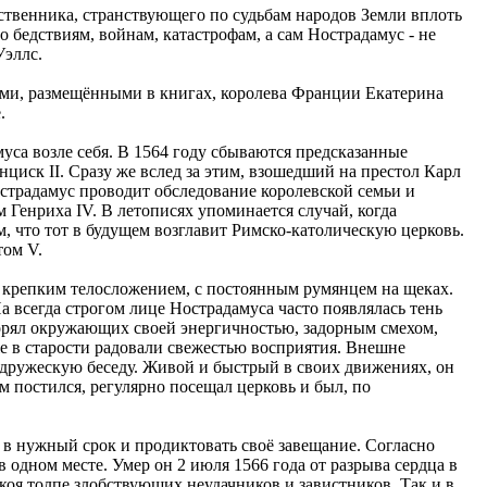
ственника, странствующего по судьбам народов Земли вплоть
о бедствиям, войнам, катастрофам, а сам Нострадамус - не
Уэллс.
ами, размещёнными в книгах, королева Франции Екатерина
.
уса возле себя. В 1564 году сбываются предсказанные
циск II. Сразу же вслед за этим, взошедший на престол Карл
страдамус проводит обследование королевской семьи и
Генриха IV. В летописях упоминается случай, когда
, что тот в будущем возглавит Римско-католическую церковь.
том V.
с крепким телосложением, с постоянным румянцем на щеках.
а всегда строгом лице Нострадамуса часто появлялась тень
орял окружающих своей энергичностью, задорным смехом,
е в старости радовали свежестью восприятия. Внешне
 дружескую беседу. Живой и быстрый в своих движениях, он
м постился, регулярно посещал церковь и был, по
а в нужный срок и продиктовать своё завещание. Согласно
одном месте. Умер он 2 июля 1566 года от разрыва сердца в
окоя толпе злобствующих неудачников и завистников. Так и в