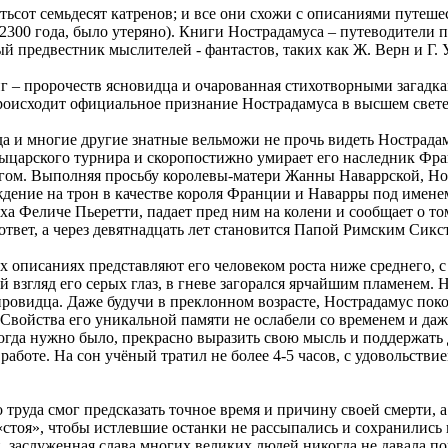
тьсот семьдесят катренов; и все они схожи с описаниями путеше
 2300 года, было утеряно). Книги Нострадамуса – путеводители п
й предвестник мыслителей - фантастов, таких как Ж. Верн и Г. 
г – пророчеств ясновидца и очарованная стихотворными загадк
роисходит официальное признание Нострадамуса в высшем свете
а и многие другие знатные вельможи не прочь видеть Нострадам
рыцарского турнира и скоропостижно умирает его наследник Фран
огом. Выполняя просьбу королевы-матери Жанны Наваррской, Но
дение на трон в качестве короля Франции и Наварры под именем 
а Феличе Пьеретти, падает пред ним на колени и сообщает о том
 ответ, а через девятнадцать лет становится Папой Римским Сикс
х описаниях представляют его человеком роста ниже среднего, 
взгляд его серых глаз, в гневе загорался ярчайшим пламенем. Н
ровидца. Даже будучи в преклонном возрасте, Нострадамус пок
войства его уникальной памяти не ослабели со временем и даж
огда нужно было, прекрасно выразить свою мысль и поддержать
аботе. На сон учёный тратил не более 4-5 часов, с удовольствие
труда смог предсказать точное время и причину своей смерти, 
тоя», чтобы истлевшие останки не рассыпались и сохранились в 
ии, заслуженная слава многих великих людей никогда не давала п