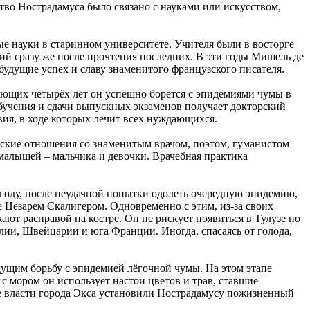
тво Нострадамуса было связано с науками или искусством,
ые науки в старинном университете. Учителя были в восторге
ий сразу же после прочтения последних. В эти годы Мишель де
будущие успех и славу знаменитого французского писателя.
ующих четырёх лет он успешно борется с эпидемиями чумы в
 обучения и сдачи выпускных экзаменов получает докторский
вия, в ходе которых лечит всех нуждающихся.
жеские отношения со знаменитым врачом, поэтом, гуманистом
 малышей – мальчика и девочки. Врачебная практика
7 году, после неудачной попытки одолеть очередную эпидемию,
е Цезарем Скалигером. Одновременно с этим, из-за своих
ют расправой на костре. Он не рискует появиться в Тулузе по
алии, Швейцарии и юга Франции. Иногда, спасаясь от голода,
дущим борьбу с эпидемией лёгочной чумы. На этом этапе
 с мором он использует настои цветов и трав, ставшие
е власти города Экса установили Нострадамусу пожизненный