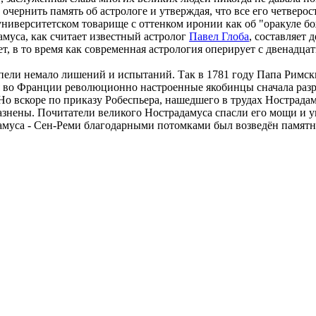
 очернить память об астрологе и утверждая, что все его четвер
университетском товарище с оттенком иронии как об "оракуле бо
муса, как считает известный астролог
Павел Глоба
, составляет 
ет, в то время как современная астрология оперирует с двенад
рпели немало лишений и испытаний. Так в 1781 году Папа Римск
я во Франции революционно настроенные якобинцы сначала разр
. Но вскоре по приказу Робеспьера, нашедшего в трудах Нострад
азнены. Почитатели великого Нострадамуса спасли его мощи и у
дамуса - Сен-Реми благодарными потомками был возведён памят