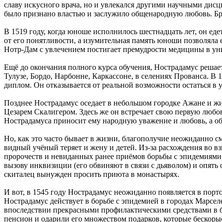
славу искусного врача, но и увлекался другими научными дисц
было признано властью и заслужило общенародную любовь. Бр
В 1519 году, когда юноше исполнилось шестнадцать лет, он ед
от его понятливости, а изумительная память юноши позволяла 
Нотр-Дам с увлечением постигает премудрости медицины в уни
Ещё до окончания полного курса обучения, Нострадамус решае
Тулузе, Бордо, Нарбонне, Каркассоне, в селениях Прованса. В
диплом. Он отказывается от реальной возможности остаться в 
Позднее Нострадамус оседает в небольшом городке Ажане и жив
Цезарем Скалигером. Здесь же он встречает свою первую любов
Нострадамуса приносит ему народную уважение и любовь, а о
Но, как это часто бывает в жизни, благополучие неожиданно с
видный учёный теряет и жену и детей. Из-за расхождения во вз
пророчеств и невиданных ранее приёмов борьбы с эпидемиями,
вызову инквизиции (его обвиняют в связи с дьяволом) и опять 
скиталец вынужден просить приюта в монастырях.
И вот, в 1545 году Нострадамус неожиданно появляется в порт
Нострадамус действует в борьбе с эпидемией в городах Марселе
впоследствии прекрасными профилактическими средствами в б
пенсион и одарили его множеством подарков, которые бескор