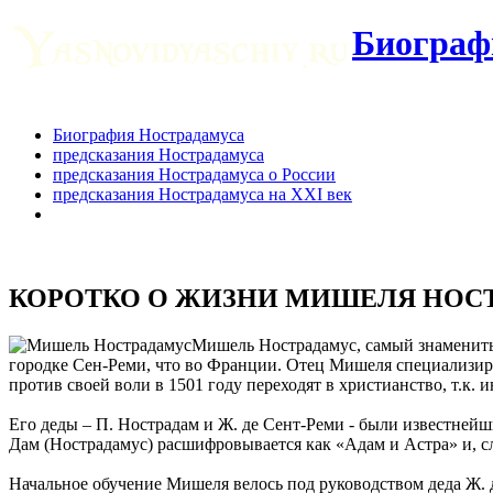
Биограф
Биография Нострадамуса
предсказания Нострадамуса
предсказания Нострадамуса о России
предсказания Нострадамуса на XXI век
КОРОТКО О ЖИЗНИ МИШЕЛЯ НОС
Мишель Нострадамус, самый знаменитый
городке Сен-Реми, что во Франции. Отец Мишеля специализиров
против своей воли в 1501 году переходят в христианство, т.к.
Его деды – П. Нострадам и Ж. де Сент-Реми - были известней
Дам (Нострадамус) расшифровывается как «Адам и Астра» и, сл
Начальное обучение Мишеля велось под руководством деда Ж. 